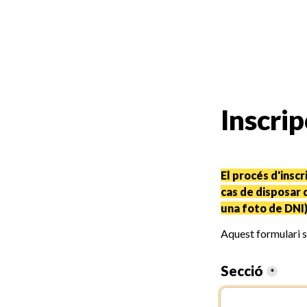
Inscri
El procés d'inscr
cas de disposar d
una foto de DNI)
Aquest formulari s
Secció
*