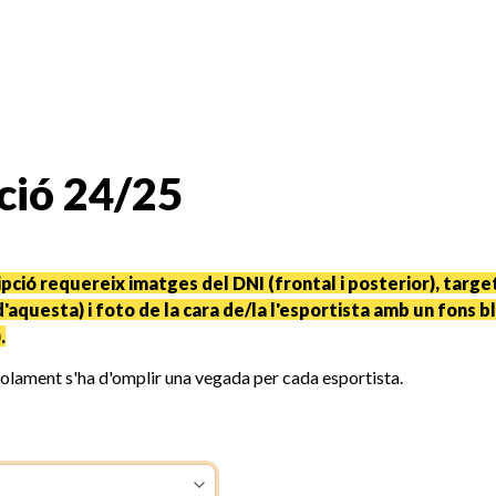
pció 24/25
ipció requereix imatges del DNI (frontal i posterior), target
'aquesta) i foto de la cara de/la l'esportista amb un fons bl
.
olament s'ha d'omplir una vegada per cada esportista.