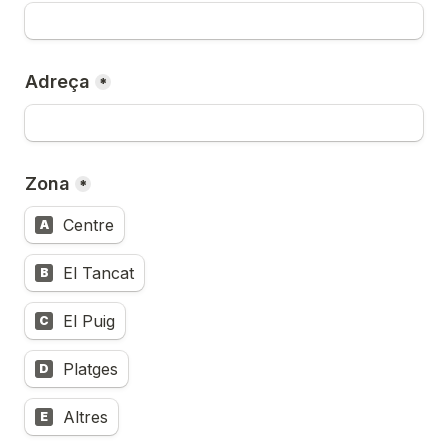
Adreça
*
Zona
*
Centre
A
El Tancat
B
El Puig
C
Platges
D
Altres
E