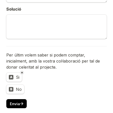
Solució
Per últim volem saber si podem comptar, 
inicialment, amb la vostra col·laboració per tal de 
donar celeritat al projecte.
*
Untitled multiple choice field
Si
A
No
B
Envia