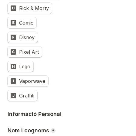
Rick & Morty
D
Comic
E
Disney
F
Pixel Art
G
Lego
H
Vaporwave
I
Graffiti
J
Informació Personal
Nom i cognoms
*