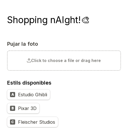
Shopping nAIght
!
🎨 
Pujar la foto
Click to choose a file or drag here
Estils disponibles
Estudio Ghibli
A
Pixar 3D
B
Fleischer Studios
C